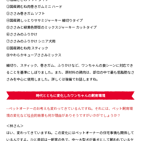
②国産鶏むね肉巻きガムミニ ハード
③ささみ巻きガム ソフト
④国産鶏しっとりササミジャーキー 細切りタイプ
⑤ささみと緑黄色野菜のミックスジャーキー カットタイプ
⑥ささみのふりかけ
⑦ささみのふりかけ シニア犬用
⑧国産鶏むね肉 スティック
⑨やわらかキューブささみミックス
細切り、スティック、巻きガム、ふりかけなど、ワンちゃんの食シーンに対応でき
ることを基準にしぼりました。また、原材料の鶏肉は、部位の中で最も低脂肪なさ
さみを中心に使用しました。詳しくは後編でお話しますね。
時代とともに変化したワンちゃんの飼育環境
--ペットオーナーのお考えも変わってきているんですね。それには、ペット飼育環
境の変化など社会的背景も何か理由がありそうですがいかがでしょうか？
＜林さん＞
はい、変わってきていますね。この変化にはペットオーナーの住宅事情も関係して
いるんですよ。ひと昔前は一軒家の外で、中～大型犬が番犬として飼われているケ