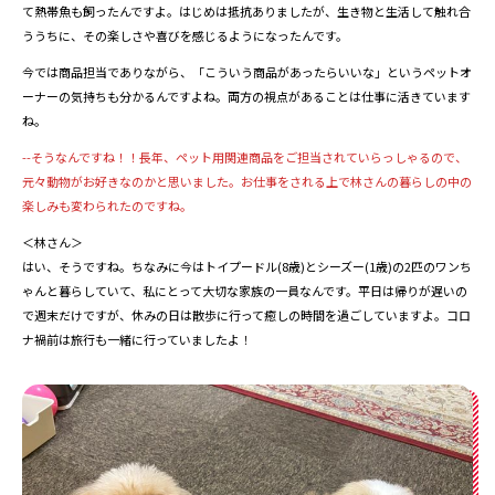
て熱帯魚も飼ったんですよ。はじめは抵抗ありましたが、生き物と生活して触れ合
ううちに、その楽しさや喜びを感じるようになったんです。
今では商品担当でありながら、「こういう商品があったらいいな」というペットオ
ーナーの気持ちも分かるんですよね。両方の視点があることは仕事に活きています
ね。
--そうなんですね！！長年、ペット用関連商品をご担当されていらっしゃるので、
元々動物がお好きなのかと思いました。お仕事をされる上で林さんの暮らしの中の
楽しみも変わられたのですね。
＜林さん＞
はい、そうですね。ちなみに今はトイプードル(8歳)とシーズー(1歳)の2匹のワンち
ゃんと暮らしていて、私にとって大切な家族の一員なんです。平日は帰りが遅いの
で週末だけですが、休みの日は散歩に行って癒しの時間を過ごしていますよ。コロ
ナ禍前は旅行も一緒に行っていましたよ
！