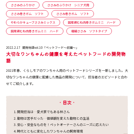
ささみのふりかけ
ささみのふりかけ シニア犬用
ささみ巻きガム ソフト
ささみ巻きガム ソフト
やわらかキューブささみミックス
国産鶏むね肉巻きガムミニ ハード
国産鶏むね肉巻きガムミニ ハード
極細ささみ ソフトタイプ
2022.2.17
開発物語vol.10「ペットフード～前編～」
大切なワンちゃんの健康を考えたペットフードの開発物
語
2021年春、くらしモアのワンちゃん用のペットフードシリーズを一新しました。大
切なワンちゃんの健康に配慮した商品の開発について、担当者のエピソードと合わ
せてご紹介します。
目次
開発担当は…愛犬家でもある林さん
動物は苦手だった…価値観を変えた動物との生活
安心・安全なものを！ペットオーナーさんのニーズに応えたい
時代とともに変化したワンちゃんの飼育環境