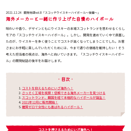
2021.12.24
開発物語vol.8「スコッチウイスキーハイボール～後編～」
海外メーカーと一緒に作り上げた自慢のハイボール
味わいや香り、デザインともにウイスキーの本場スコットランドを思わせるくらし
モアの「スコッチウイスキーハイボール」。しかし、開発を進めていく中で直面し
たのが、ウイスキーを多く使うことでコストが高くなってしまうことでした。お客
さまにお手軽に楽しんでいただくためには、今まで通りの価格を維持したい！そう
考えた担当者の視点は、海外へと向いていきます。「スコッチウイスキーハイボー
ル」の開発秘話の後半をお届けします。
目次
コストを抑えるためにいざ海外へ！
さっそく工場を視察！信頼できる海外メーカーを見つける
スコットランド、韓国を経て本格的なハイボールが誕生！
2021年12月に販売開始！
糖質ゼロで女性にも喜ばれるハイボール！
コストを押さえるためにいざ海外へ！