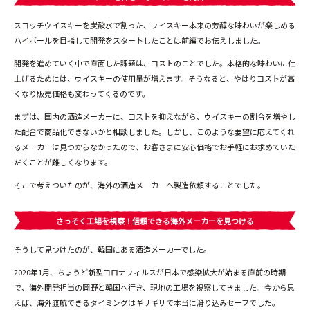
スコッチウイスキーを炭酸水で割った、ウイスキー本来の芳醇な味わいが楽しめる
ハイボールを目指して開発をスタートしたことは前編でお伝えしました。
開発を進めていく中で直面した課題は、コストのことでした。本格的な味わいに仕
上げるためには、ウイスキーの使用量が増えます。そうなると、やはりコストが高
くなり販売価格も変わってくるのです。
まずは、国内の酒造メーカーに、コストを抑えながら、ウイスキーの割合を増やし
た配合で商品化できないかと相談しました。しかし、このような要望に応えてくれ
るメーカーは見つからなかったので、お客さまに安心価格でお手軽にお求めていた
だくことが難しくなります。
そこで考えついたのが、海外の酒造メーカーへ製造依頼することでした。
さっそく工場を視察！信頼できる海外メーカーを見つける
そうして見つけたのが、韓国にある酒造メーカーでした。
2020年1月、ちょうど新型コロナウィルスが日本で感染拡大が始まる直前の時期
で、海外開発担当の岡野と韓国へ行き、現地の工場を視察してきました。今から思
えば、海外渡航できるタイミングはギリギリで本当に滑り込みセーフでした。