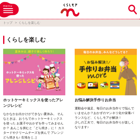
menu
トップ
くらしを楽しむ
くらしを楽しむ
ホットケーキミックスを使ったアレ
お悩み解決手作りお弁当
ンジレシピ
運動会や遠足、毎日のお弁当作りで悩んで
いませんか？おかずのマンネリ化や栄養バ
なかなかお出かけができない夏休み。 そん
ランスなど、くらしモアが解決！
なときは、おうちでホットケーキミックス
少しの工夫で、毎日のお弁当作りが楽しく
を使った お菓子やおかずを作ってみません
なります♪
か？ あんこを挟むと「どら焼き」に！ カス
タードやクリームチーズを挟んで アレンジ
どら焼きも♪ 生地を […]