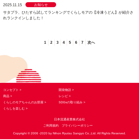
2025.11.15
お知らせ
サタプラ、ひたすら試してランキングでくらしモアの【冷凍うどん】が紹介さ
れランクインしました！
1
2
3
4
5
6
7
次へ
コンセプト
開発物語
商品
レシピ
くらしのモアちゃんのお部屋
SDGsの取り組み
くらしを楽しむ
日本流通産業株式会社
ご利用規約
プライバシーポリシー
Copyright © 2006 -2020 by Nihon Ryutsu Sangyo Co.,Ltd. All Rights Reserved.