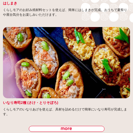
は
し
ま
き
くらしモアのお好み焼材料セットを使えば、簡単にはしまきが完成。おうちで夏祭り
や屋台気分をお楽しみいただけます。
い
な
り
寿
司
2
種
(
さ
け
・
と
り
そ
ぼ
ろ
)
くらしモアのいなりあげを使えば、具材を詰めるだけで簡単にいなり寿司が完成しま
す。