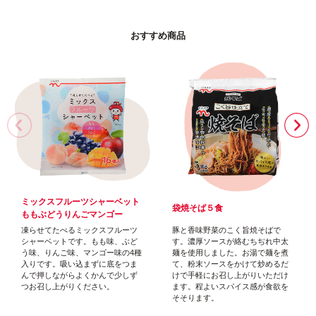
お
す
す
め
商
品
ミックスフルーツシャーベット
袋焼そば５食
ももぶどうりんごマンゴー
凍らせてたべるミックスフルーツ
豚と香味野菜のこく旨焼そばで
シャーベットです。もも味、ぶど
す。濃厚ソースが絡むちぢれ中太
う味、りんご味、マンゴー味の4種
麺を使用しました。お湯で麺を煮
入りです。吸い込まずに底をつま
て、粉末ソースをかけて炒めるだ
んで押しながらよくかんで少しず
けで手軽にお召し上がりいただけ
つお召し上がりください。
ます。程よいスパイス感が食欲を
そそります。