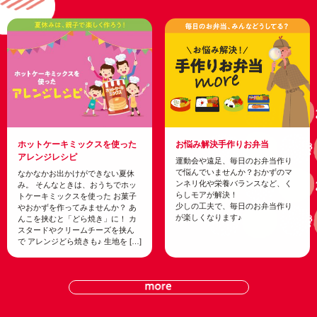
ホ
ッ
ト
ケ
ー
キ
ミ
ッ
ク
ス
を
使
っ
た
お
悩
み
解
決
手
作
り
お
弁
当
ア
レ
ン
ジ
レ
シ
ピ
運動会や遠足、毎日のお弁当作り
で悩んでいませんか？おかずのマ
なかなかお出かけができない夏休
ンネリ化や栄養バランスなど、く
み。 そんなときは、おうちでホッ
らしモアが解決！
トケーキミックスを使った お菓子
少しの工夫で、毎日のお弁当作り
やおかずを作ってみませんか？ あ
が楽しくなります♪
んこを挟むと「どら焼き」に！ カ
スタードやクリームチーズを挟ん
で アレンジどら焼きも♪ 生地を […]