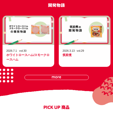
2026.7.1
vol.30
2026.3.13
vol.29
ホ
ワ
イ
ト
ロ
ー
ス
ハ
ム
/
ス
モ
ー
ク
ロ
筑
前
煮
ー
ス
ハ
ム