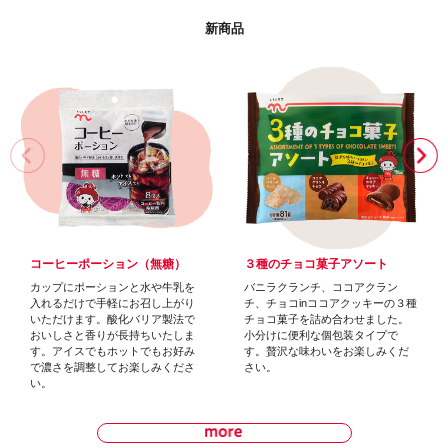
新
商
品
コーヒーポーション（無糖）
３種のチョコ菓子アソート
カップにポーションと水や牛乳を
バニラクランチ、ココアクラン
入れるだけで手軽にお召し上がり
チ、チョコinココアクッキーの３種
いただけます。酸化バリア製法で
チョコ菓子を詰め合わせました。
おいしさと香りが長持ちいたしま
小分けに便利な個包装タイプで
す。アイスでもホットでもお好み
す。贅沢な味わいをお楽しみくだ
で濃さを調整してお楽しみくださ
さい。
い。