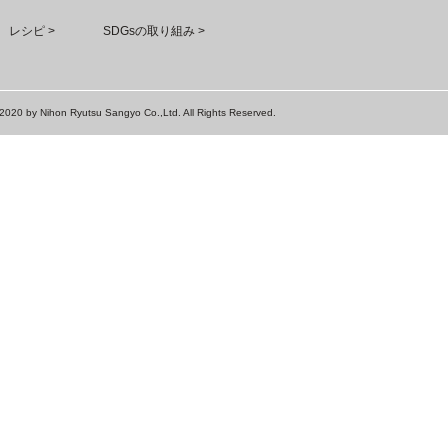
レシピ
SDGsの取り組み
2020 by Nihon Ryutsu Sangyo Co.,Ltd. All Rights Reserved.