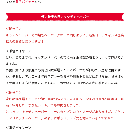
ている
重信バイヤー
です。
使い勝手の良いキッチンペーパー
＜聞き手＞
キッチンペーパーの市場もペーパータオルと同じように、新型コロナウィルス感染
拡大の影響はありますか？
＜重信バイヤー＞
はい、ありますね。キッチンペーパーの市場も衛生意識の高まりによって伸びてい
ますよ。
外出自粛により家庭での調理回数が増えたことが、市場が伸びた大きな理由です
ね。それと、アルコール除菌スプレーを食卓や調理器具などにかけた後、拭き取っ
て使用される方が増えたんですよ。この使い方はコロナ禍以降に増えましたね。
＜聞き手＞
家庭調理が増えたことや衛生意識の高まりによるキッチンまわり商品の影響は、以
前ご紹介した「まな板シート」でもお聞きしました。
ところで、キッチンペーパー＝ロールタイプというイメージがありますが、くらし
モア「キッチンペーパー」のようにポップアップ式も増えているんですか？
＜重信バイヤー＞