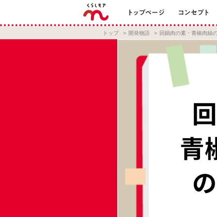
トップ
開発物語
回鍋肉の素・青椒肉絲