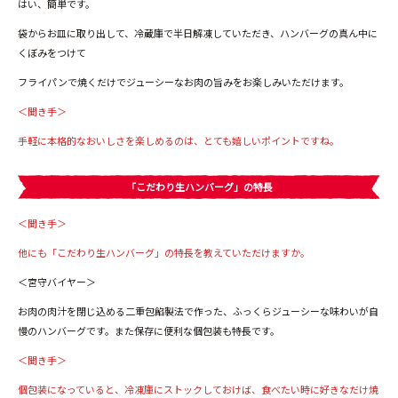
はい、簡単です。
袋からお皿に取り出して、冷蔵庫で半日解凍していただき、ハンバーグの真ん中に
くぼみをつけて
フライパンで焼くだけでジューシーなお肉の旨みをお楽しみいただけます。
＜聞き手＞
手軽に本格的なおいしさを楽しめるのは、とても嬉しいポイントですね。
「こだわり生ハンバーグ」の特長
＜聞き手＞
他にも「こだわり生ハンバーグ」の特長を教えていただけますか。
＜宮守バイヤー＞
お肉の肉汁を閉じ込める二重包餡製法で作った、ふっくらジューシーな味わいが自
慢のハンバーグです。また保存に便利な個包装も特長です。
＜聞き手＞
個包装になっていると、冷凍庫にストックしておけば、食べたい時に好きなだけ焼