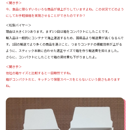
＜聞き手＞
今、食品に限らずいろいろな商品が値上がりしていますよね。この状況でどのよう
にしてお手軽価格を実現させることができたのですか？
＜松梨バイヤー＞
理由は大きく3つあります。まず1つ目は箱をコンパクトにしたことです。
輸入品は一般的にコンテナで海上運送するため、国産品より輸送費が高くなるんで
す。1回の輸送でより多くの商品を運ぶこと、つまりコンテナの積載効率が上がる
ように、スティック本数に合わせた適正サイズで箱を作り輸送費を抑えました。
さらに、コンパクトにしたことで箱の資材費も下がりましたよ。
＜聞き手＞
他社の箱サイズと比較すると一目瞭然ですね。
箱がコンパクトだと、キッチンで保管スペースをとらないという良さもあります
ね。