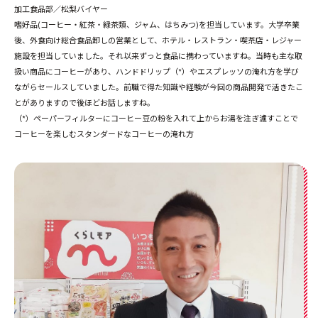
加工食品部／松梨バイヤー
嗜好品(コーヒー・紅茶・緑茶類、ジャム、はちみつ)を担当しています。大学卒業
後、外食向け総合食品卸しの営業として、ホテル・レストラン・喫茶店・レジャー
施設を担当していました。それ以来ずっと食品に携わっていますね。当時も主な取
扱い商品にコーヒーがあり、ハンドドリップ（*）やエスプレッソの淹れ方を学び
ながらセールスしていました。前職で得た知識や経験が今回の商品開発で活きたこ
とがありますので後ほどお話しますね。
（*）ペーパーフィルターにコーヒー豆の粉を入れて上からお湯を注ぎ濾すことで
コーヒーを楽しむスタンダードなコーヒーの淹れ方