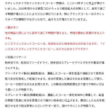
スティックタイプのインスタントコーヒー市場は、ここ2～3年ずっと売上が伸びて
いました。2020年頃からは新型コロナウィルス感染拡大の対策として、自宅で過ご
す時間が増えたことによりさらに伸びています。特にブラックコーヒーはスティッ
クタイプの種類が少なかったので、品そろえが増えてきていますよ。
＜聞き手＞
他の商品と同じように自宅で過ごす時間が増えると、市場の動向に影響があるんで
すね。
ところでインスタントコーヒーは、粒状のものと粉末状のものがありますが、「イ
ンスタントスティックブラックコーヒー」はどちらのタイプですか？
＜松梨バイヤー＞
粉末状です。粒状はフリーズドライ、粉末状はスプレードライとそれぞれ製法が違
うんですよ。
フリーズドライ製法(凍結乾燥)は、濃縮したコーヒー液を低温で凍結させて真空状
態で水分を除去して乾燥させます。水分が蒸発した後はそのまま空間として残り、
コーヒーの粒が大きなまま残ります。この製法は低熱処理なので香りや味わいがよ
り良いことが特長です。
スプレードライ製法(噴霧乾燥)は、濃縮したコーヒー液を気体中に噴霧して、高温
の熱風で急速に水分を蒸発させて細かい粉末状に仕上げます。霧状にしたものを乾
燥させるので粒は非常に小さいパウダー状で、溶けやすいことが特長です。