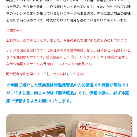
れた商品』を今後も強化し、作り続けたいと思っています。また、20～40代では味
覚のトレンドの変化が生じているというデータもあるので、売場に並ぶ商品の風味
を当たり前と決めつけず、時代にあわせた開発を進めていきたいと考えています。
＜聞き手＞
上野さん、ありがとうございました。今後の新たな開発もたのしみにしています！
レンジで温めるだけですぐに調理ができる筑前煮は、忙しい日やあと一品ほしいと
きにも便利なおかずです。防災商品として『ローリングストック(日常的に消費し
ながら備蓄するサイクル保存)』にもぴったりの商品です。
簡単便利な和惣菜シリーズを、ぜひお試しください。
※今回ご紹介した筑前煮は常温保管品のため常温での保管が可能です
が、牛すじ煮、肉じゃがは『要冷蔵品』です。保管の際は、必ず冷蔵
庫で保管するようお願いいたします。