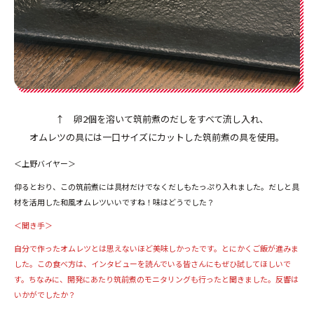
↑ 卵2個を溶いて筑前煮のだしをすべて流し入れ、
オムレツの具には一口サイズにカットした筑前煮の具を使用。
＜上野バイヤー＞
仰るとおり、この筑前煮には具材だけでなくだしもたっぷり入れました。だしと具
材を活用した和風オムレツいいですね！味はどうでした？
＜聞き手＞
自分で作ったオムレツとは思えないほど美味しかったです。とにかくご飯が進みま
した。この食べ方は、インタビューを読んでいる皆さんにもぜひ試してほしいで
す。ちなみに、開発にあたり筑前煮のモニタリングも行ったと聞きました。反響は
いかがでしたか？