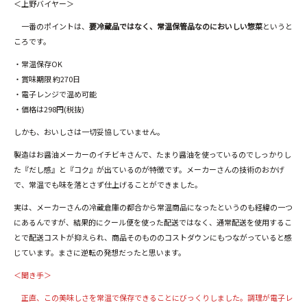
＜上野バイヤー＞
一番のポイントは、
要冷蔵品ではなく、常温保管品なのにおいしい惣菜
というと
ころです。
・常温保存OK
・賞味期限 約270日
・電子レンジで温め可能
・価格は298円(税抜)
しかも、おいしさは一切妥協していません。
製造はお醤油メーカーのイチビキさんで、たまり醤油を使っているのでしっかりし
た『だし感』と『コク』が出ているのが特徴です。メーカーさんの技術のおかげ
で、常温でも味を落とさず仕上げることができました。
実は、メーカーさんの冷蔵倉庫の都合から常温商品になったというのも経緯の一つ
にあるんですが、結果的にクール便を使った配送ではなく、通常配送を使用するこ
とで配送コストが抑えられ、商品そのもののコストダウンにもつながっていると感
じています。まさに逆転の発想だったと思います。
＜聞き手＞
正直、この美味しさを常温で保存できることにびっくりしました。調理が電子レ