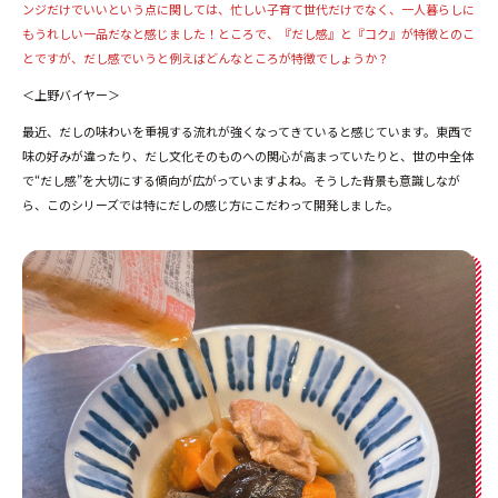
ンジだけでいいという点に関しては、忙しい子育て世代だけでなく、一人暮らしに
もうれしい一品だなと感じました！ところで、『だし感』と『コク』が特徴とのこ
とですが、だし感でいうと例えばどんなところが特徴でしょうか？
＜上野バイヤー＞
最近、だしの味わいを重視する流れが強くなってきていると感じています。東西で
味の好みが違ったり、だし文化そのものへの関心が高まっていたりと、世の中全体
で“だし感”を大切にする傾向が広がっていますよね。そうした背景も意識しなが
ら、このシリーズでは特にだしの感じ方にこだわって開発しました。