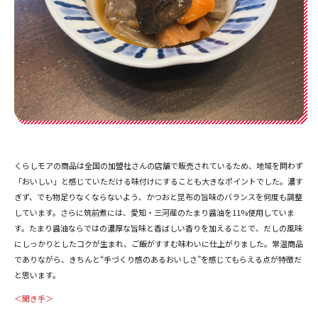
くらしモアの商品は全国の加盟社さんの店舗で販売されているため、地域を問わず
「おいしい」と感じていただける味付けにすることも大きなポイントでした。濃す
ぎず、でも物足りなくならないよう、かつおと昆布の旨味のバランスを何度も調整
しています。さらに筑前煮には、愛知・三河産のたまり醤油を11%使用していま
す。たまり醤油ならではの濃厚な旨味と香ばしい香りを加えることで、だしの風味
にしっかりとしたコクが生まれ、ご飯がすすむ味わいに仕上がりました。常温商品
でありながら、きちんと“手づくり感のあるおいしさ”を感じてもらえる点が特徴だ
と思います。
＜聞き手＞