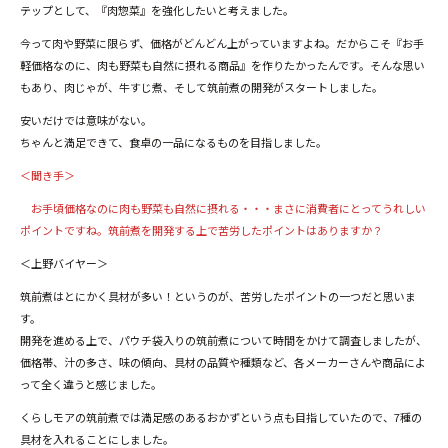
テップとして、『肉惣菜』を強化したいと考えました。
今って肉や野菜に限らず、価格がどんどん上がっていますよね。だからこそ『お手
軽価格なのに、肉も野菜も自然に摂れる商品』を作りたかったんです。そんな思い
もあり、肉じゃが、牛すじ煮、そして筑前煮の開発がスタートしました。
安いだけでは意味がない。
ちゃんと満足できて、食卓の一品になるものを目指しました。
＜聞き手＞
お手頃価格なのに肉も野菜も自然に摂れる・・・まさに消費者にとってうれしい
ポイントですね。筑前煮を開発する上で苦労したポイントはありますか？
＜上野バイヤー＞
筑前煮はとにかく具材が多い！というのが、苦労したポイントの一つだと思いま
す。
開発を進める上で、パウチ袋入りの筑前煮について時間をかけて調査しましたが、
価格帯、汁の多さ、味の傾向、具材の品質や種類など、各メーカーさんや商品によ
って全く違うと感じました。
くらしモアの筑前煮では満足感のあるおかずという点も目指していたので、7種の
具材を入れることにしました。