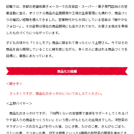
前職では、京都の老舗和菓子メーカーでの百貨店・スーパー・菓子専門店向けの営
業活動に加え、オリジナル商品の企画開発や工場の生産管理にも携わり、商品づく
りの幅広い経験を積んできました。営業時代から大切にしている信条は『細やかな
フォロー』。その姿勢は現在の商品開発にも活かされており、お客さま視点を重視
したものづくりにつながっています。
子どもの頃から『くらしモア』商品に囲まれて育ったという上野さん。今ではその
商品を自ら開発していることに縁を感じながら、多くの人に喜ばれる商品づくりを
目標に、業務にあたっています。
商品化の経緯
＜聞き手＞
さっそくですが、商品化のきっかけについておしえてください。
＜上野バイヤー＞
商品化のきっかけですが、『98円くらいの安価帯で食卓をサポートしてくれるパ
ウチ袋入りの商品をつくりたい』という思いがもともとの出発点でした。洋惣菜の
サラダシリーズの立ち上げを行った後、ひじき煮、たけのこ煮、きんぴらごぼう、
さといも煮、さつまいも煮、切干大根煮 といった6種類の和惣菜の開発を進めてき