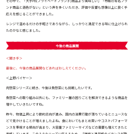
その中で、「大手PB(プライベートブランド)商品より美味しい」「市販の有名ブラ
ンド商品と遜色がない」という声を多くいただき、評価や反響も想像以上に良く手
応えを感じることができました。
レンジで温めるだけの手軽さでありながら、しっかりと満足できる味に仕上げられ
たのかなと感じました。
今後の商品展開
＜聞き手＞
最後に、今後の商品展開などあればおしえてください。
＜上野バイヤー＞
肉惣菜シリーズに続き、今後は魚惣菜にも挑戦したいです。
魚惣菜への取り組み以外にも、ファミリー層の困りごとを解決できるような商品を
増やしていきたいですね。
昨今、物価上昇により節約志向が進み、国内の消費行動が落ちているとニュースな
どで見かけることが増えましたよね。食においてもまとめ買いやコストパフォーマ
ンスを重視する傾向が高まり、大容量ファミリーサイズなどの需要も増えてきたと
実感しています。このようなニーズに応えるため、『価格と満足感のバランスが取